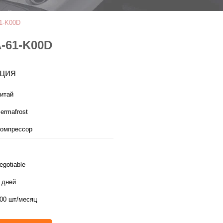
1-K00D
-61-K00D
ция
итай
ermafrost
омпрессор
egotiable
 дней
00 шт/месяц