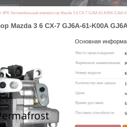
>
6PK Автомобильный компрессор Mazda 3 6 CX-7 GJ6A-61-K00A GJ6A-6
р Mazda 3 6 CX-7 GJ6A-61-K00A GJ6A
Основная информа
Место происхождения:
К
Фирменное наименование:
P
Номер модели:
К
Количество мин заказа:
1
Цена:
n
Время доставки:
5
Поставка способности:
5