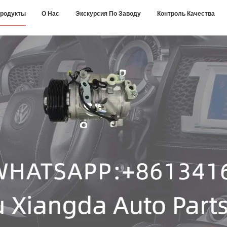
родукты
О Нас
Экскурсия По Заводу
Контроль Качества