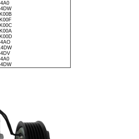
4A0
F4DW
-K00B
-K00F
-K00C
-K00A
-K00D
F4AO
K4DW
F4DV
4A0
F4DW