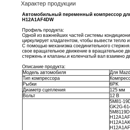
Характер продукции
Автомобильный переменный компрессор для
H12A1AF4DW
Профиль продукта:
Одной из важнейших частей системы кондициони
циркулирует хладагентом, чтобы вывести тепло и
С помощью механизма соединительного стержня,
свое вращательное движение в вращательное дв
стержень и клапаны.и коленчатый вал взаимно 
Описание продукта:
Модель автомобиля
Для Mazd
Тип компрессора
Компрес
Рыбки
6PK
Диаметр сцепления
125 мм
Вольт
12 В
5M81-19
GK2G-61
5M8119D
H12A1A
H12A1A
H12A1A