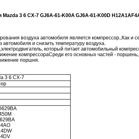
 Mazda 3 6 CX-7 GJ6A-61-K00A GJ6A-61-K00D H12A1
рования воздуха автомобиля является компрессор.,Как и 
з автомобиля и снизить температуру воздуха.
электродвигатель, который питает автомобильный компрес
ижение компрессораСреди его основных частей - поршень,
движение поршня.
a 3 6 CX-7
сор
D629BA
450M
629BA
F4AO
K4DW
F4DV