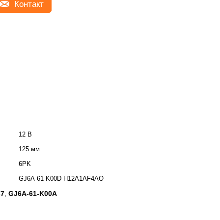
Контакт
12 В
125 мм
6PK
GJ6A-61-K00D H12A1AF4AO
-7
GJ6A-61-K00A
,