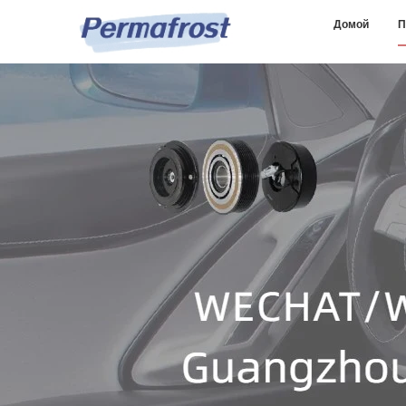
Домой
П