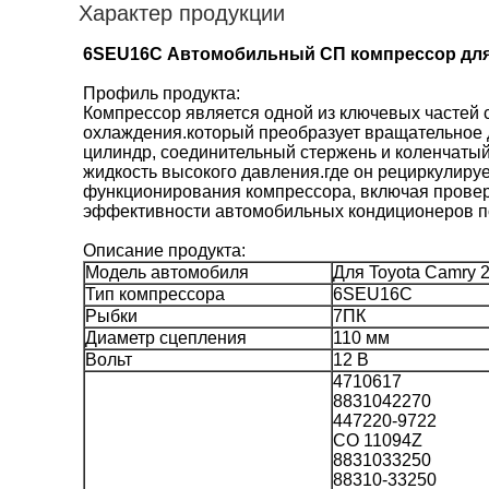
Характер продукции
6SEU16C Автомобильный СП компрессор для To
Профиль продукта:
Компрессор является одной из ключевых частей 
охлаждения.который преобразует вращательное 
цилиндр, соединительный стержень и коленчатый
жидкость высокого давления.где он рециркулиру
функционирования компрессора, включая проверк
эффективности автомобильных кондиционеров по
Описание продукта:
Модель автомобиля
Для Toyota Camry 2
Тип компрессора
6SEU16C
Рыбки
7ПК
Диаметр сцепления
110 мм
Вольт
12 В
4710617
8831042270
447220-9722
CO 11094Z
8831033250
88310-33250