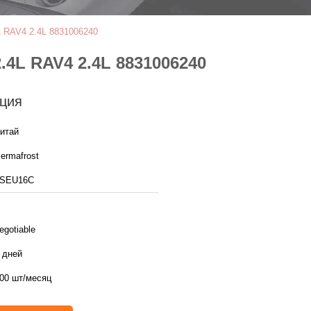
 RAV4 2.4L 8831006240
4L RAV4 2.4L 8831006240
ция
итай
ermafrost
6SEU16C
egotiable
 дней
00 шт/месяц