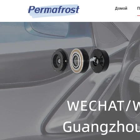
Домой
П