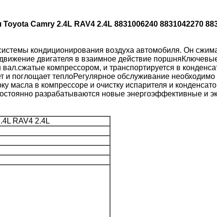
yota Camry 2.4L RAV4 2.4L 8831006240 8831042270 883
системы кондиционирования воздуха автомобиля. Он сжима
движение двигателя в взаимное действие поршняКлючевые 
 вал.сжатые компрессором, и транспортируется в конденса
ет и поглощает теплоРегулярное обслуживание необходимо
у масла в компрессоре и очистку испарителя и конденсат
стоянно разрабатываются новые энергоэффективные и эко
.4L RAV4 2.4L