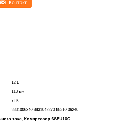
Контакт
12 В
110 мм
7ПК
8831006240 8831042270 88310-06240
ного тока
Компрессор 6SEU16C
,