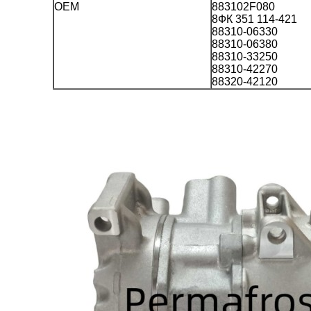
OEM
883102F080
8ФК 351 114-421
88310-06330
88310-06380
88310-33250
88310-42270
88320-42120