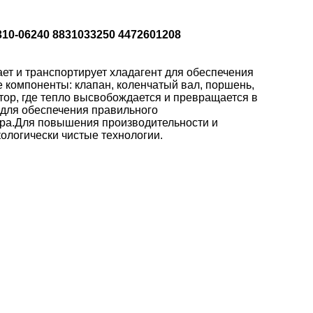
10-06240 8831033250 4472601208
ет и транспортирует хладагент для обеспечения
компоненты: клапан, коленчатый вал, поршень,
тор, где тепло высвобождается и превращается в
 для обеспечения правильного
ора.Для повышения производительности и
логически чистые технологии.