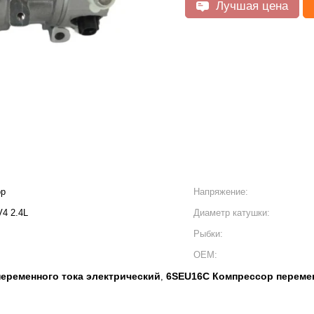
Лучшая цена
ор
Напряжение:
V4 2.4L
Диаметр катушки:
Рыбки:
OEM:
еременного тока электрический
6SEU16C Компрессор перемен
,