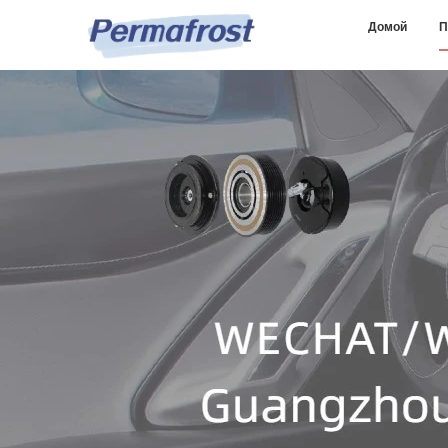
Домой
П