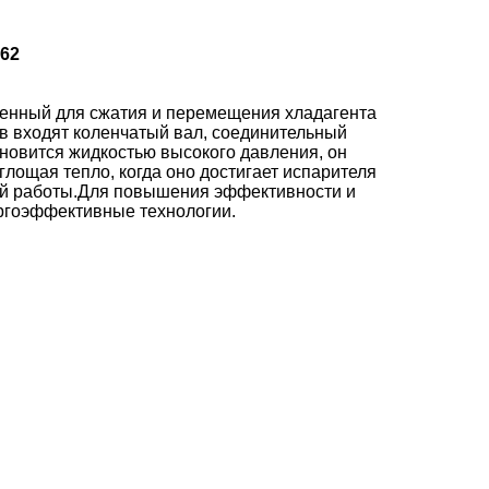
262
ченный для сжатия и перемещения хладагента
в входят коленчатый вал, соединительный
ановится жидкостью высокого давления, он
лощая тепло, когда оно достигает испарителя
ой работы.Для повышения эффективности и
ргоэффективные технологии.