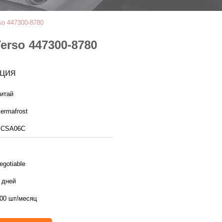
so 447300-8780
erso 447300-8780
ция
итай
ermafrost
SCSA06C
egotiable
 дней
00 шт/месяц