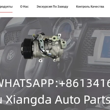
родукты
О Нас
Экскурсия По Заводу
Контроль Качества