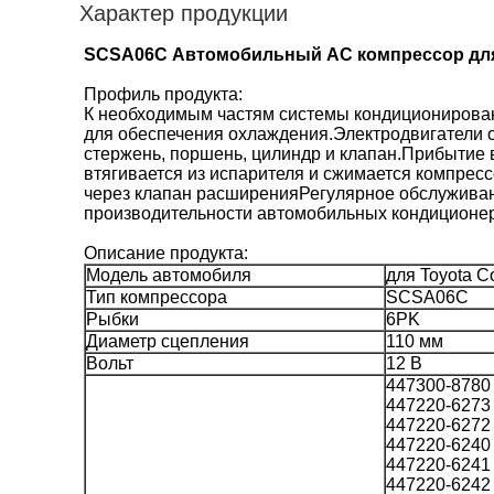
Характер продукции
SCSA06C Автомобильный AC компрессор для To
Профиль продукта:
К необходимым частям системы кондиционирован
для обеспечения охлаждения.Электродвигатели о
стержень, поршень, цилиндр и клапан.Прибытие в
втягивается из испарителя и сжимается компресс
через клапан расширенияРегулярное обслуживан
производительности автомобильных кондиционер
Описание продукта:
Модель автомобиля
для Toyota Co
Тип компрессора
SCSA06C
Рыбки
6PK
Диаметр сцепления
110 мм
Вольт
12 В
447300-8780
447220-6273
447220-6272
447220-6240
447220-6241
447220-6242