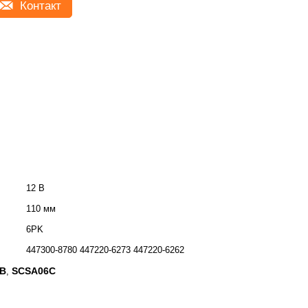
Контакт
12 В
110 мм
6PK
447300-8780 447220-6273 447220-6262
 В
SCSA06C
,