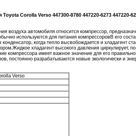
yota Corolla Verso 447300-8780 447220-6273 447220-6
ия воздуха автомобиля относится компрессор, предназна
бычно используются для питания компрессоровВ его соста
 конденсатор, когда тепло высвобождается и хладагент ст
ором.Жидкое хладагент высокого давления циркулирует, пог
ие компрессора имеет важное значение для его правильн
ов, постоянно разрабатываются новые экологически и эне
rolla Verso