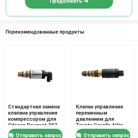
Продолжать
Порекомендованные продукты
Домой
Стандартная замена
Клапан управления
клапана управления
переменным
Продукты
компрессором для
давлением для
Citroen Peugeot 307
Toyota Corolla AItis
308 Triumph Picasso
RX350 ES350 LS460
Отправить запрос
Отправить запрос
О нас
Previa EX 529504C