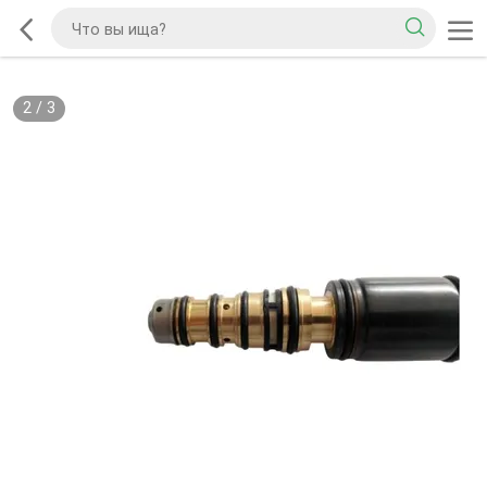
2
/
3