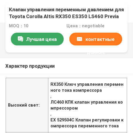
Клапан управления переменным давлением для
Toyota Corolla AItis RX350 ES350 LS460 Previa
EX 529504C
MOQ：10
Цена：negotiable
Лучшая цена
контактные
данные
Характер продукции
RX350 Ключ управления перемен
ного тока компрессора
,
ЛС460 КПК клапан управления ко
Высокий свет:
мпрессором
,
EX 529504C Клапан регулировки к
омпрессора переменного тока