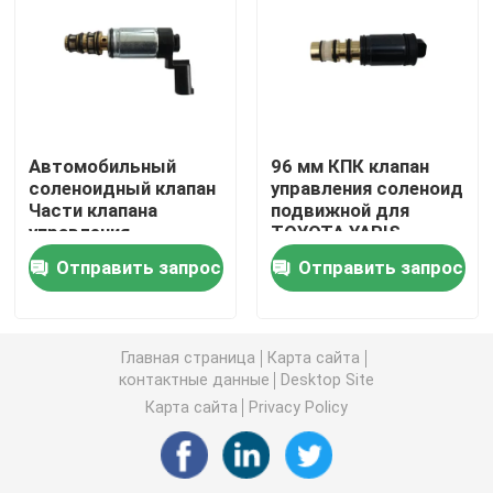
автоматический компрессор воздуха
Компрессор переменного тока для транспортного 
Автомобильный
96 мм КПК клапан
соленоидный клапан
управления соленоид
Компрессор кондиционера автомобиля
Части клапана
подвижной для
управления
TOYOTA YARIS
компрессора
Автобусный компрессор
Отправить запрос
Отправить запрос
переменного тока
для FIAT LOTUS
ALFA-ROMEO
Стойкость нагрева
Главная страница
Карта сайта
контактные данные
Desktop Site
сцепление с компрессором
Карта сайта
Privacy Policy
Электрический компрессор AC